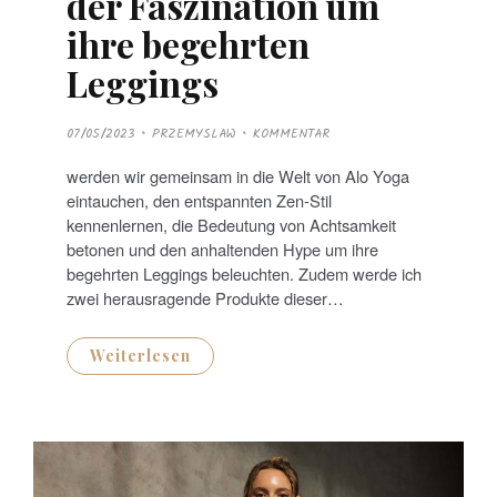
der Faszination um
ihre begehrten
Leggings
P
07/05/2023
PRZEMYSLAW
KOMMENTAR
O
S
T
werden wir gemeinsam in die Welt von Alo Yoga
E
D
eintauchen, den entspannten Zen-Stil
O
N
kennenlernen, die Bedeutung von Achtsamkeit
betonen und den anhaltenden Hype um ihre
begehrten Leggings beleuchten. Zudem werde ich
zwei herausragende Produkte dieser…
Weiterlesen