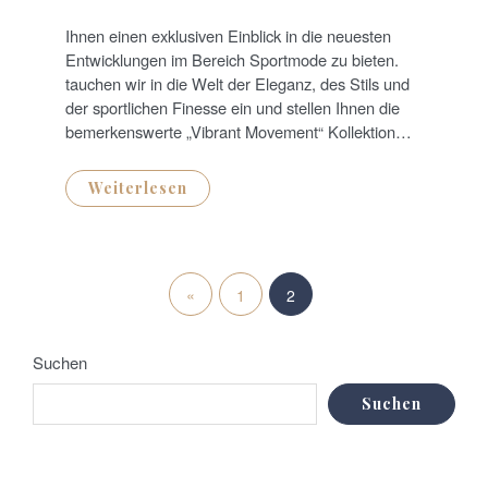
O
S
T
Ihnen einen exklusiven Einblick in die neuesten
E
D
Entwicklungen im Bereich Sportmode zu bieten.
O
N
tauchen wir in die Welt der Eleganz, des Stils und
der sportlichen Finesse ein und stellen Ihnen die
bemerkenswerte „Vibrant Movement“ Kollektion…
Weiterlesen
S
«
P
1
2
e
r
i
Suchen
e
t
Suchen
v
e
i