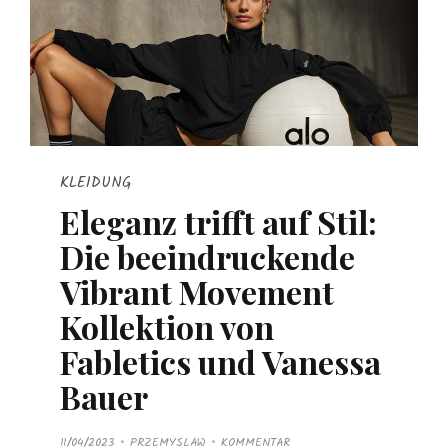
KLEIDUNG
Eleganz trifft auf Stil:
Die beeindruckende
Vibrant Movement
Kollektion von
Fabletics und Vanessa
Bauer
P
11/04/2023
PRZEMYSLAW
KOMMENTAR