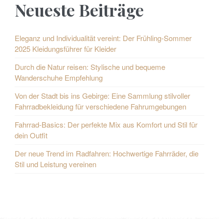
n
Neueste Beiträge
o
n
u
u
Eleganz und Individualität vereint: Der Frühling-Sommer
2025 Kleidungsführer für Kleider
m
s
Durch die Natur reisen: Stylische und bequeme
m
P
Wanderschuhe Empfehlung
e
o
Von der Stadt bis ins Gebirge: Eine Sammlung stilvoller
r
Fahrradbekleidung für verschiedene Fahrumgebungen
s
i
Fahrrad-Basics: Der perfekte Mix aus Komfort und Stil für
t
dein Outfit
e
s
Der neue Trend im Radfahren: Hochwertige Fahrräder, die
r
Stil und Leistung vereinen
u
n