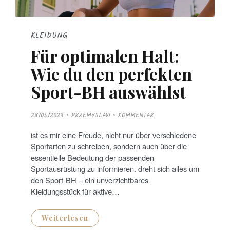
KLEIDUNG
Für optimalen Halt:
Wie du den perfekten
Sport-BH auswählst
P
28/05/2023
PRZEMYSLAW
KOMMENTAR
O
S
T
ist es mir eine Freude, nicht nur über verschiedene
E
D
Sportarten zu schreiben, sondern auch über die
O
N
essentielle Bedeutung der passenden
Sportausrüstung zu informieren. dreht sich alles um
den Sport-BH – ein unverzichtbares
Kleidungsstück für aktive…
Weiterlesen