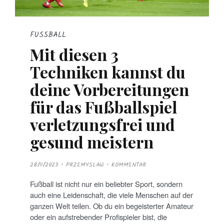
FUSSBALL
Mit diesen 3
Techniken kannst du
deine Vorbereitungen
für das Fußballspiel
verletzungsfrei und
gesund meistern
P
28/11/2023
PRZEMYSLAW
KOMMENTAR
O
S
T
Fußball ist nicht nur ein beliebter Sport, sondern
E
D
auch eine Leidenschaft, die viele Menschen auf der
O
N
ganzen Welt teilen. Ob du ein begeisterter Amateur
oder ein aufstrebender Profispieler bist, die