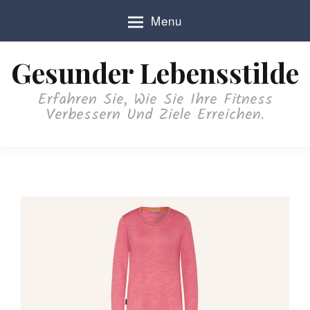
S
Menu
k
i
p
Gesunder Lebensstilde
t
o
Erfahren Sie, Wie Sie Ihre Fitness
c
Verbessern Und Ziele Erreichen.
o
n
t
e
n
t