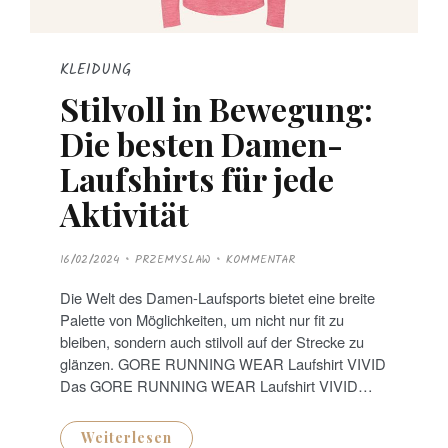
KLEIDUNG
Stilvoll in Bewegung:
Die besten Damen-
Laufshirts für jede
Aktivität
P
16/02/2024
PRZEMYSLAW
KOMMENTAR
O
S
T
Die Welt des Damen-Laufsports bietet eine breite
E
D
Palette von Möglichkeiten, um nicht nur fit zu
O
N
bleiben, sondern auch stilvoll auf der Strecke zu
glänzen. GORE RUNNING WEAR Laufshirt VIVID
Das GORE RUNNING WEAR Laufshirt VIVID…
Weiterlesen