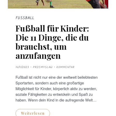
FUSSBALL
Fußball für Kinder:
Die 11 Dinge, die du
brauchst, um
anzufangen
P
14/11/2023
PRZEMYSLAW
KOMMENTAR
O
S
T
Fußball ist nicht nur eine der weltweit beliebtesten
E
D
Sportarten, sondern auch eine großartige
O
N
Möglichkeit für Kinder, körperlich aktiv zu werden,
soziale Fähigkeiten zu entwickeln und Spaß zu
haben. Wenn dein Kind in die aufregende Welt…
Weiterlesen