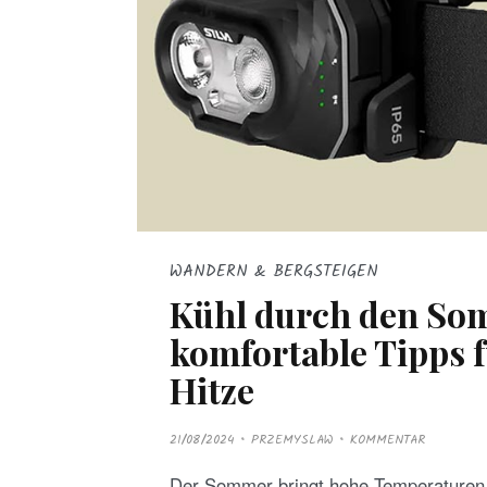
WANDERN & BERGSTEIGEN
Kühl durch den So
komfortable Tipps 
Hitze
P
21/08/2024
PRZEMYSLAW
KOMMENTAR
O
S
T
Der Sommer bringt hohe Temperaturen,