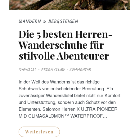
WANDERN & BERGSTEIGEN
Die 5 besten Herren-
Wanderschuhe für
stilvolle Abenteurer
P
10/04/2024
PRZEMYSLAW
KOMMENTAR
O
S
T
In der Welt des Wanderns ist das richtige
E
D
Schuhwerk von entscheidender Bedeutung. Ein
O
N
zuverlässiger Wanderstiefel bietet nicht nur Komfort
und Unterstützung, sondern auch Schutz vor den
Elementen. Salomon Herren X ULTRA PIONEER
MID CLIMASALOMON™ WATERPROOF…
Weiterlesen