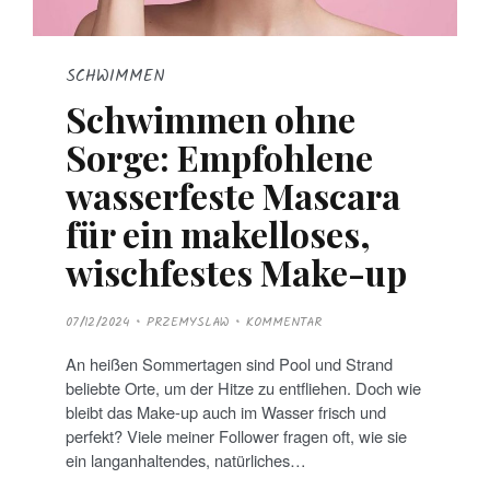
SCHWIMMEN
Schwimmen ohne
Sorge: Empfohlene
wasserfeste Mascara
für ein makelloses,
wischfestes Make-up
P
07/12/2024
PRZEMYSLAW
KOMMENTAR
O
S
T
An heißen Sommertagen sind Pool und Strand
E
D
beliebte Orte, um der Hitze zu entfliehen. Doch wie
O
N
bleibt das Make-up auch im Wasser frisch und
perfekt? Viele meiner Follower fragen oft, wie sie
ein langanhaltendes, natürliches…