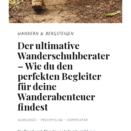
WANDERN & BERGSTEIGEN
Der ultimative
Wanderschuhberater
– Wie du den
perfekten Begleiter
für deine
Wanderabenteuer
findest
P
26/06/2023
PRZEMYSLAW
KOMMENTAR
O
S
T