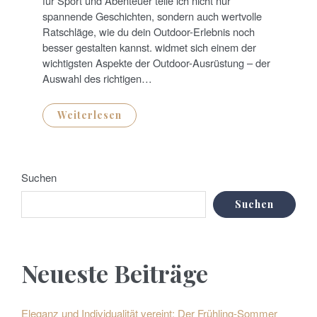
für Sport und Abenteuer teile ich nicht nur
E
D
spannende Geschichten, sondern auch wertvolle
O
N
Ratschläge, wie du dein Outdoor-Erlebnis noch
besser gestalten kannst. widmet sich einem der
wichtigsten Aspekte der Outdoor-Ausrüstung – der
Auswahl des richtigen…
Weiterlesen
Suchen
Suchen
Neueste Beiträge
Eleganz und Individualität vereint: Der Frühling-Sommer