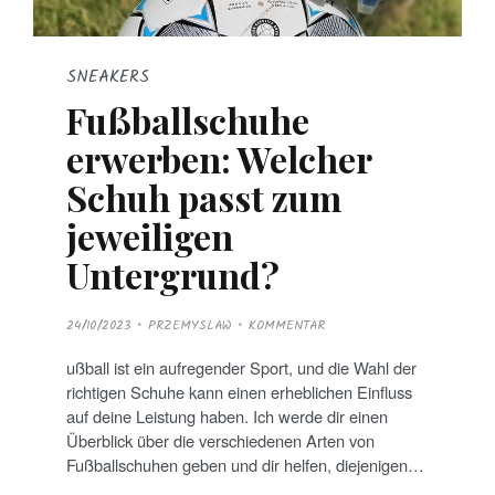
SNEAKERS
Fußballschuhe
erwerben: Welcher
Schuh passt zum
jeweiligen
Untergrund?
P
24/10/2023
PRZEMYSLAW
KOMMENTAR
O
S
T
ußball ist ein aufregender Sport, und die Wahl der
E
D
richtigen Schuhe kann einen erheblichen Einfluss
O
N
auf deine Leistung haben. Ich werde dir einen
Überblick über die verschiedenen Arten von
Fußballschuhen geben und dir helfen, diejenigen…