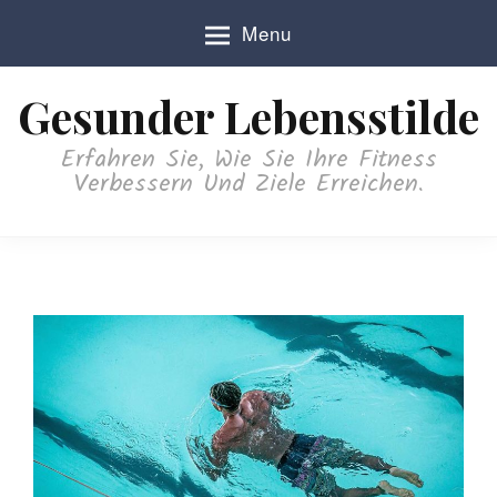
S
Menu
k
i
p
Gesunder Lebensstilde
t
o
Erfahren Sie, Wie Sie Ihre Fitness
c
Verbessern Und Ziele Erreichen.
o
n
t
e
n
t