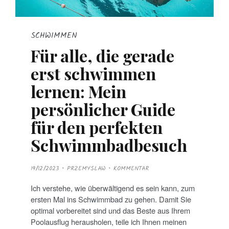
SCHWIMMEN
Für alle, die gerade
erst schwimmen
lernen: Mein
persönlicher Guide
für den perfekten
Schwimmbadbesuch
P
19/12/2023
PRZEMYSLAW
KOMMENTAR
O
S
T
Ich verstehe, wie überwältigend es sein kann, zum
E
D
ersten Mal ins Schwimmbad zu gehen. Damit Sie
O
N
optimal vorbereitet sind und das Beste aus Ihrem
Poolausflug herausholen, teile ich Ihnen meinen