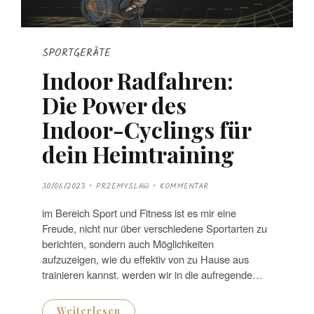
SPORTGERÄTE
Indoor Radfahren:
Die Power des
Indoor-Cyclings für
dein Heimtraining
P
30/06/2023
PRZEMYSLAW
KOMMENTAR
O
S
T
im Bereich Sport und Fitness ist es mir eine
E
D
Freude, nicht nur über verschiedene Sportarten zu
O
N
berichten, sondern auch Möglichkeiten
aufzuzeigen, wie du effektiv von zu Hause aus
trainieren kannst. werden wir in die aufregende…
Weiterlesen