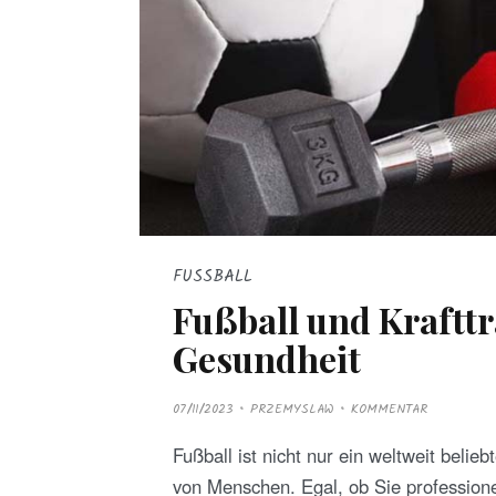
FUSSBALL
Fußball und Krafttr
Gesundheit
P
07/11/2023
PRZEMYSLAW
KOMMENTAR
O
S
T
Fußball ist nicht nur ein weltweit belie
E
D
von Menschen. Egal, ob Sie professione
O