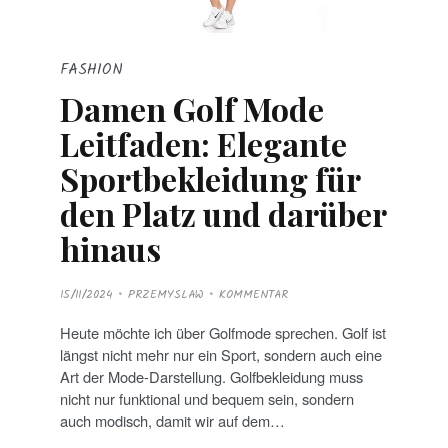
FASHION
Damen Golf Mode
Leitfaden: Elegante
Sportbekleidung für
den Platz und darüber
hinaus
P
15/11/2024
PRZEMYSLAW
KOMMENTAR
O
S
T
Heute möchte ich über Golfmode sprechen. Golf ist
E
D
längst nicht mehr nur ein Sport, sondern auch eine
O
N
Art der Mode-Darstellung. Golfbekleidung muss
nicht nur funktional und bequem sein, sondern
auch modisch, damit wir auf dem…