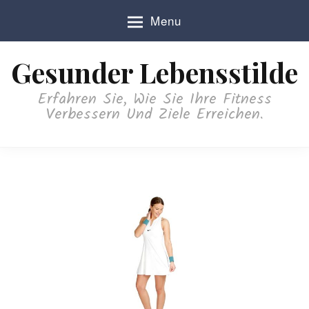
S
Menu
k
i
p
Gesunder Lebensstilde
t
o
Erfahren Sie, Wie Sie Ihre Fitness
c
Verbessern Und Ziele Erreichen.
o
n
t
e
n
t