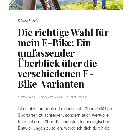
RSDSPORT
Die richtige Wahl für
mein E-Bike: Ein
umfassender
Überblick über die
verschiedenen E-
Bike-Varianten
P
13/06/2023
PRZEMYSLAW
KOMMENTAR
O
S
T
ist es nicht nur meine Leidenschaft, über vielfältige
E
D
Sportarten zu schreiben, sondern auch wertvolle
O
N
Informationen über die neuesten technologischen
Entwicklungen zu teilen. werde ich dich durch die