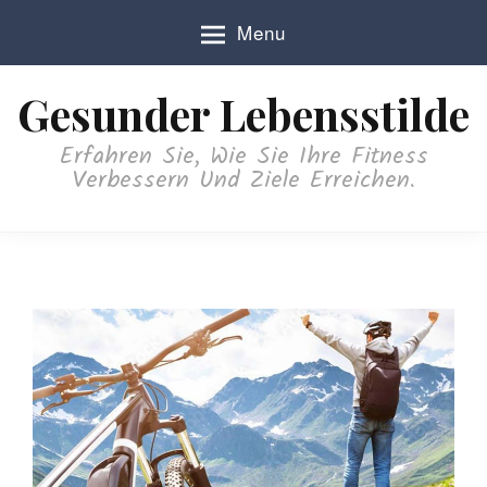
S
Menu
k
i
p
Gesunder Lebensstilde
t
o
Erfahren Sie, Wie Sie Ihre Fitness
c
Verbessern Und Ziele Erreichen.
o
n
t
e
n
t