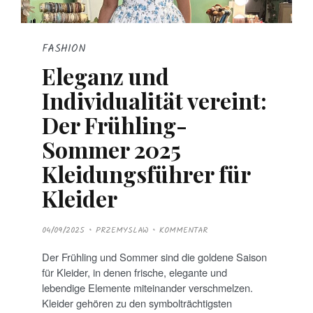
FASHION
Eleganz und
Individualität vereint:
Der Frühling-
Sommer 2025
Kleidungsführer für
Kleider
P
04/09/2025
PRZEMYSLAW
KOMMENTAR
O
S
T
Der Frühling und Sommer sind die goldene Saison
E
D
für Kleider, in denen frische, elegante und
O
N
lebendige Elemente miteinander verschmelzen.
Kleider gehören zu den symbolträchtigsten