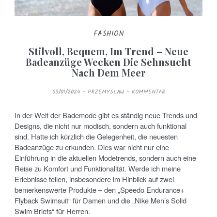
FASHION
Stilvoll, Bequem, Im Trend – Neue
Badeanzüge Wecken Die Sehnsucht
Nach Dem Meer
P
03/01/2024
PRZEMYSLAW
KOMMENTAR
O
S
T
E
In der Welt der Bademode gibt es ständig neue Trends und
D
O
Designs, die nicht nur modisch, sondern auch funktional
N
sind. Hatte ich kürzlich die Gelegenheit, die neuesten
Badeanzüge zu erkunden. Dies war nicht nur eine
Einführung in die aktuellen Modetrends, sondern auch eine
Reise zu Komfort und Funktionalität. Werde ich meine
Erlebnisse teilen, insbesondere im Hinblick auf zwei
bemerkenswerte Produkte – den „Speedo Endurance+
Flyback Swimsuit“ für Damen und die „Nike Men’s Solid
Swim Briefs“ für Herren.