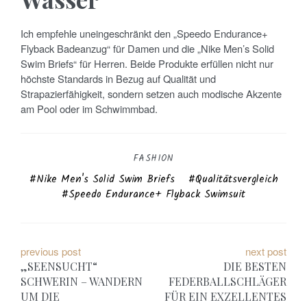
Ich empfehle uneingeschränkt den „Speedo Endurance+
Flyback Badeanzug“ für Damen und die „Nike Men’s Solid
Swim Briefs“ für Herren. Beide Produkte erfüllen nicht nur
höchste Standards in Bezug auf Qualität und
Strapazierfähigkeit, sondern setzen auch modische Akzente
am Pool oder im Schwimmbad.
FASHION
Nike Men's Solid Swim Briefs
Qualitätsvergleich
Speedo Endurance+ Flyback Swimsuit
B
previous post
next post
„SEENSUCHT“
DIE BESTEN
e
SCHWERIN – WANDERN
FEDERBALLSCHLÄGER
UM DIE
FÜR EIN EXZELLENTES
i