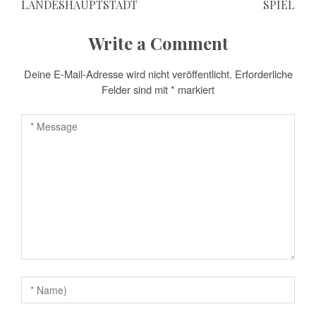
LANDESHAUPTSTADT
SPIEL
t
Write a Comment
r
a
Deine E-Mail-Adresse wird nicht veröffentlicht.
Erforderliche
Felder sind mit
*
markiert
g
s
n
a
v
i
g
a
t