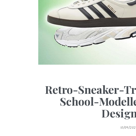
Retro-Sneaker-Tr
School-Modell
Design
P
10/09/202
O
S