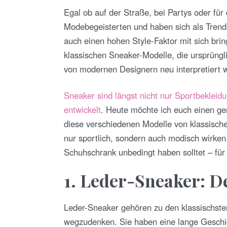
T
E
Egal ob auf der Straße, bei Partys oder für
D
O
Modebegeisterten und haben sich als Trend e
N
auch einen hohen Style-Faktor mit sich bring
klassischen Sneaker-Modelle, die ursprüngl
von modernen Designern neu interpretiert 
Sneaker sind längst nicht nur Sportbeklei
entwickelt
. Heute möchte ich euch einen ge
diese verschiedenen Modelle von klassische
nur sportlich, sondern auch modisch wirken.
Schuhschrank unbedingt haben solltet – für 
1. Leder-Sneaker: De
Leder-Sneaker gehören zu den klassischste
wegzudenken. Sie haben eine lange Geschicht